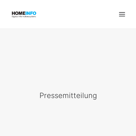
PINSCREEN
MIETERAPP
MIETERPORTAL
DIENSTLEITSTERAPP
ANMELDUNG WORKSHOPS
KONTAKT
Pressemitteilung